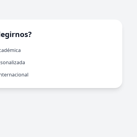
legirnos?
Académica
rsonalizada
nternacional