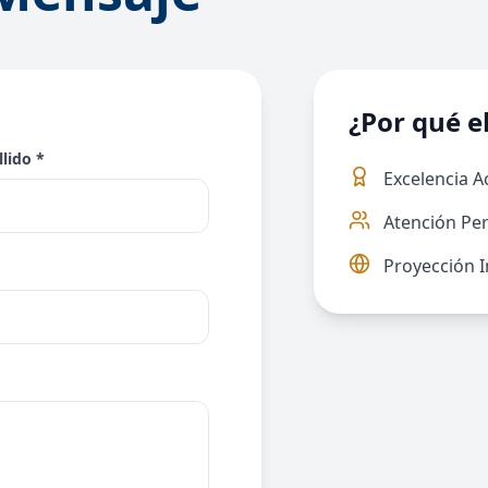
¿Por qué e
lido *
Excelencia 
Atención Pe
Proyección I